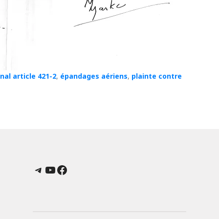
al article 421-2
,
épandages aériens
,
plainte contre
Telegram
YouTube
Facebook