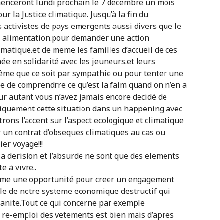
menceront lundi prochain le 7 decembre un mois
 la Justice climatique. Jusqu’à la fin du
activistes de pays emergents aussi divers que le
e alimentation.pour demander une action
imatique.et de meme les familles d’accueil de ces
e en solidarité avec les jeuneurs.et leurs
même que ce soit par sympathie ou pour tenter une
ble de comprendrre ce qu’est la faim quand on n’en a
our autant vous n’avez jamais encore decidé de
liquement cette situation dans un happening avec
rons l’accent sur l’aspect ecologique et climatique
r un contrat d’obseques climatiques au cas ou
er voyage!!!
la derision et l’absurde ne sont que des elements
e à vivre..
omme une opportunité pour creer un engagement
le de notre systeme economique destructif qui
manite.Tout ce qui concerne par exemple
e re-emploi des vetements est bien mais d’apres