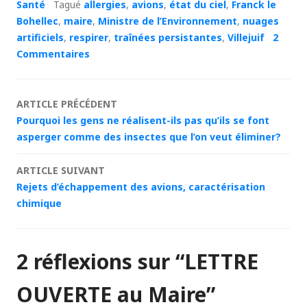
Santé
Tagué
allergies
,
avions
,
état du ciel
,
Franck le
Bohellec
,
maire
,
Ministre de l’Environnement
,
nuages
artificiels
,
respirer
,
traînées persistantes
,
Villejuif
2
Commentaires
Navigation
ARTICLE PRÉCÉDENT
Pourquoi les gens ne réalisent-ils pas qu’ils se font
des
asperger comme des insectes que l’on veut éliminer?
articles
ARTICLE SUIVANT
Rejets d’échappement des avions, caractérisation
chimique
2 réflexions sur “
LETTRE
OUVERTE au Maire
”