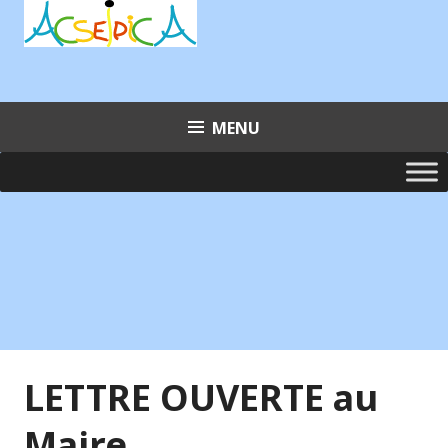
Aller
au
contenu
principal
MENU
LETTRE OUVERTE au
Maire