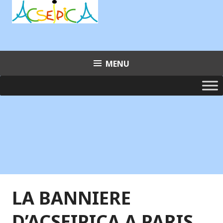
Aller
au
contenu
principal
MENU
LA BANNIERE
D’ACSEIPICA A PARIS