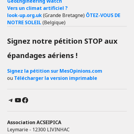
GeoEngineering Watch
Vers un climat artificiel ?
look-up.org.uk
(Grande Bretagne)
ÔTEZ-VOUS DE
NOTRE SOLEIL
(Belgique)
Signez notre pétition STOP aux
épandages aériens !
Signez la pétition sur MesOpinions.com
ou
Télécharger la version imprimable
Telegram
YouTube
Facebook
Association ACSEIPICA
Leymarie - 12300 LIVINHAC