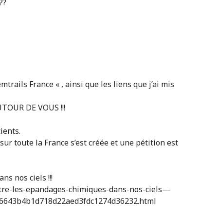
??
trails France « , ainsi que les liens que j’ai mis
TOUR DE VOUS !!!
ients.
r toute la France s’est créée et une pétition est
s nos ciels !!!
tre-les-epandages-chimiques-dans-nos-ciels—
ns-6643b4b1d718d22aed3fdc1274d36232.html