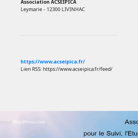
Association ACSEIPICA
Leymarie - 12300 LIVINHAC
https://www.acseipica.fr/
Lien RSS: https://www.acseipica.fr/feed/
an par
WordPress.com
.