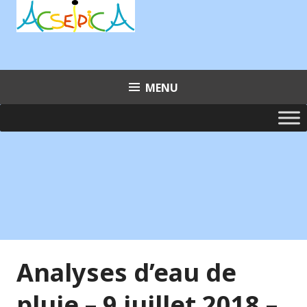
Aller
au
contenu
principal
MENU
Analyses d’eau de
pluie – 9 juillet 2018 –