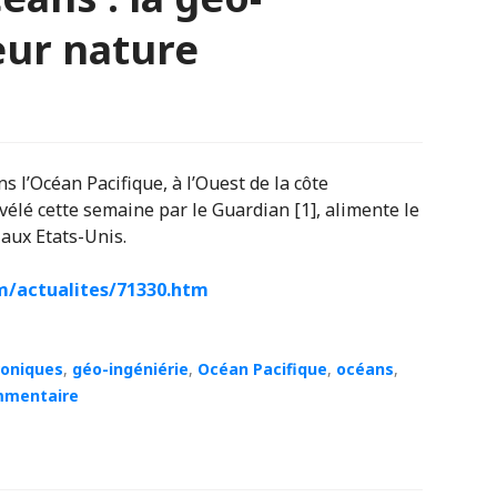
eur nature
s l’Océan Pacifique, à l’Ouest de la côte
évélé cette semaine par le Guardian [1], alimente le
 aux Etats-Unis.
m/actualites/
71330.htm
roniques
,
géo-ingéniérie
,
Océan Pacifique
,
océans
,
mmentaire