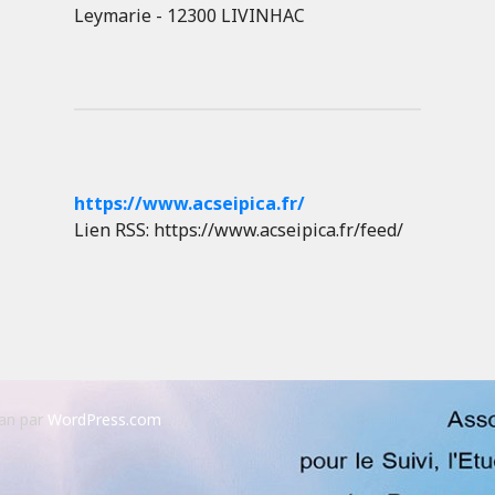
Leymarie - 12300 LIVINHAC
https://www.acseipica.fr/
Lien RSS: https://www.acseipica.fr/feed/
an par
WordPress.com
.