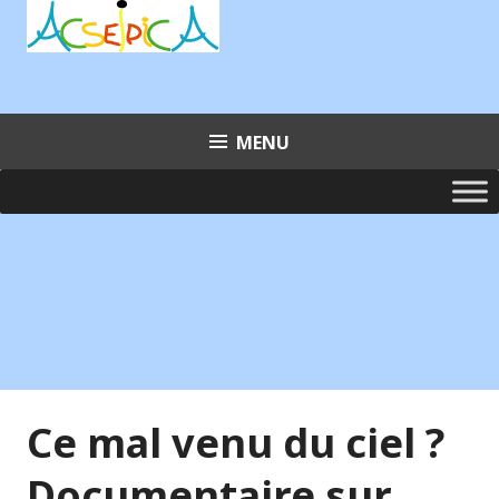
Aller
au
contenu
principal
MENU
Ce mal venu du ciel ?
Documentaire sur