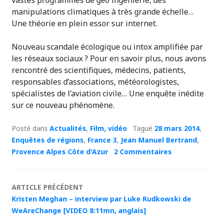
vastes programmes de géo ingénierie, des
manipulations climatiques à très grande échelle…
Une théorie en plein essor sur internet.
Nouveau scandale écologique ou intox amplifiée par
les réseaux sociaux ? Pour en savoir plus, nous avons
rencontré des scientifiques, médecins, patients,
responsables d’associations, météorologistes,
spécialistes de l’aviation civile… Une enquête inédite
sur ce nouveau phénomène.
Posté dans
Actualités
,
Film, vidéo
Tagué
28 mars 2014
,
Enquêtes de régions
,
France 3
,
Jean Manuel Bertrand
,
Provence Alpes Côte d'Azur
2 Commentaires
Navigation
ARTICLE PRÉCÉDENT
Kristen Meghan – interview par Luke Rudkowski de
des
WeAreChange [VIDEO 8:11mn, anglais]