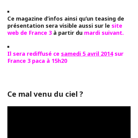
Ce magazine d’infos ainsi qu’un teasing de
présentation sera visible aussi sur le
site
web de France 3
à partir du
mardi suivant.
Il sera rediffusé ce
samedi 5 avril 2014
sur
France 3 paca à
15h20
Ce mal venu du ciel ?