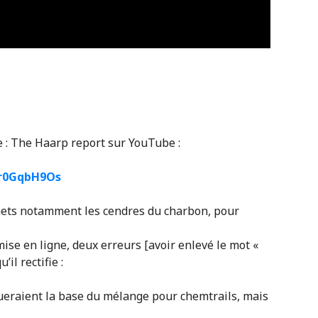
de : The Haarp report sur YouTube :
6r0GqbH9Os
chets notamment les cendres du charbon, pour
mise en ligne, deux erreurs [avoir enlevé le mot «
’il rectifie :
ueraient la base du mélange pour chemtrails, mais