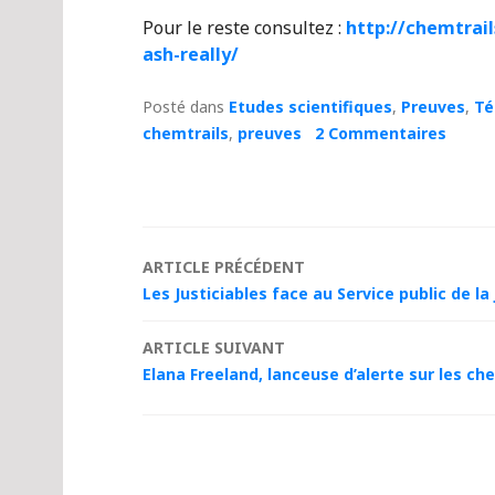
Pour le reste consultez :
http://chemtrail
ash-really/
Posté dans
Etudes scientifiques
,
Preuves
,
Té
chemtrails
,
preuves
2 Commentaires
Navigation
ARTICLE PRÉCÉDENT
Les Justiciables face au Service public de la 
des
ARTICLE SUIVANT
articles
Elana Freeland, lanceuse d’alerte sur les ch