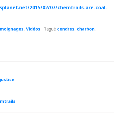
splanet.net/2015/02/07/chemtrails-are-coal-
moignages
,
Vidéos
Tagué
cendres
,
charbon
,
justice
emtrails