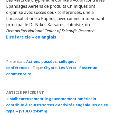
Les Verts de Chypre et le Comité d’Action contre les
Épandages Aériens de produits Chimiques ont
organisé avec succès deux conférences, une à
Limassol et une à Paphos, avec comme intervenant
principal le Dr Nikos Katsaros, chimiste, du
Demokritos National Center of Scientific Research.
Lire l’article – en anglais
Posté dans
Actions passées
,
colloques
conférences
Tagué
Chypre
,
Les Verts
Poster un
commentaire
Navigation
ARTICLE PRÉCÉDENT
« Malheureusement le gouvernement américain
des
contribue à toutes sortes d’activités eugéniques de ce
type » [VIDEO 2:45mn]