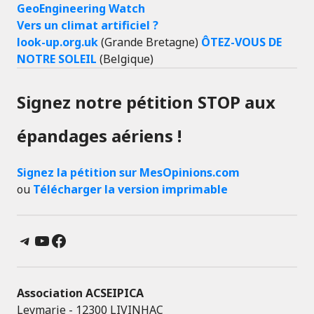
GeoEngineering Watch
Vers un climat artificiel ?
look-up.org.uk
(Grande Bretagne)
ÔTEZ-VOUS DE
NOTRE SOLEIL
(Belgique)
Signez notre pétition STOP aux
épandages aériens !
Signez la pétition sur MesOpinions.com
ou
Télécharger la version imprimable
Telegram
YouTube
Facebook
Association ACSEIPICA
Leymarie - 12300 LIVINHAC